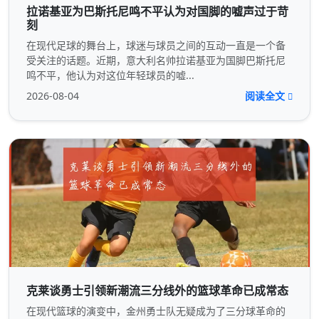
拉诺基亚为巴斯托尼鸣不平认为对国脚的嘘声过于苛
刻
在现代足球的舞台上，球迷与球员之间的互动一直是一个备
受关注的话题。近期，意大利名帅拉诺基亚为国脚巴斯托尼
鸣不平，他认为对这位年轻球员的嘘...
2026-08-04
阅读全文
克莱谈勇士引领新潮流三分线外的篮球革命已成常态
在现代篮球的演变中，金州勇士队无疑成为了三分球革命的