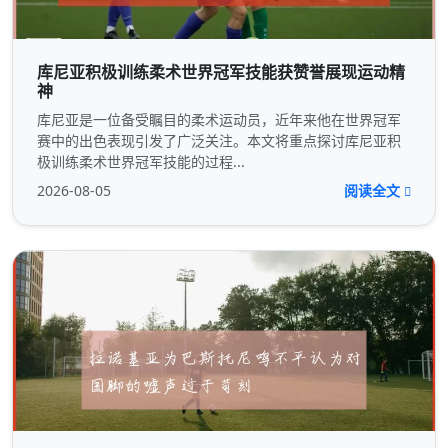
库尼亚积极训练柔术世界冠军技能获赞誉展现运动精
神
库尼亚是一位备受瞩目的柔术运动员，近年来他在世界冠军
赛中的出色表现引发了广泛关注。本文将重点探讨库尼亚积
极训练柔术世界冠军技能的过程...
2026-08-05
阅读全文