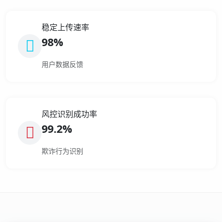
稳定上传速率
98%
用户数据反馈
风控识别成功率
99.2%
欺诈行为识别