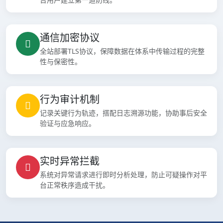
通信加密协议
全站部署TLS协议，保障数据在体系中传输过程的完整
性与保密性。
行为审计机制
记录关键行为轨迹，搭配日志溯源功能，协助事后安全
验证与应急响应。
实时异常拦截
系统对异常请求进行即时分析处理，防止可疑操作对平
台正常秩序造成干扰。