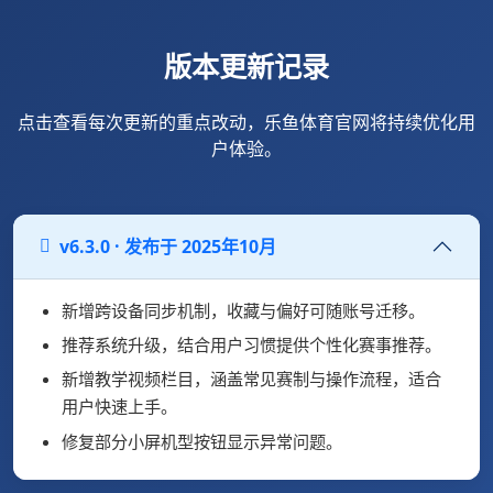
版本更新记录
点击查看每次更新的重点改动，乐鱼体育官网将持续优化用
户体验。
v6.3.0 · 发布于 2025年10月
新增跨设备同步机制，收藏与偏好可随账号迁移。
推荐系统升级，结合用户习惯提供个性化赛事推荐。
新增教学视频栏目，涵盖常见赛制与操作流程，适合
用户快速上手。
修复部分小屏机型按钮显示异常问题。