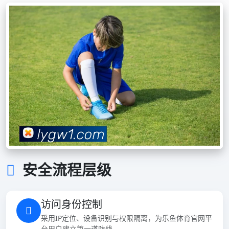
安全流程层级
访问身份控制
采用IP定位、设备识别与权限隔离，为乐鱼体育官网平
台用户建立第一道防线。