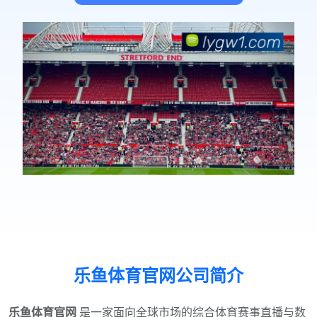
乐鱼体育官网公司简介
乐鱼体育官网
是一家面向全球市场的综合体育赛事直播与数