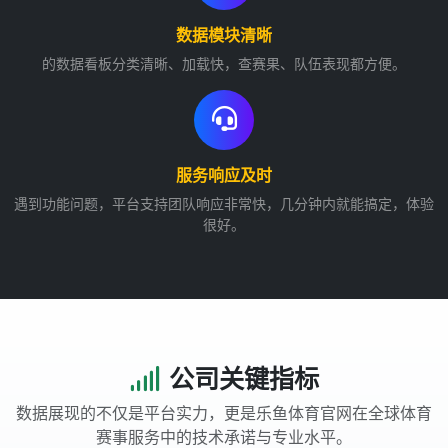
数据模块清晰
的数据看板分类清晰、加载快，查赛果、队伍表现都方便。
服务响应及时
遇到功能问题，平台支持团队响应非常快，几分钟内就能搞定，体验
很好。
公司关键指标
数据展现的不仅是平台实力，更是乐鱼体育官网在全球体育
赛事服务中的技术承诺与专业水平。