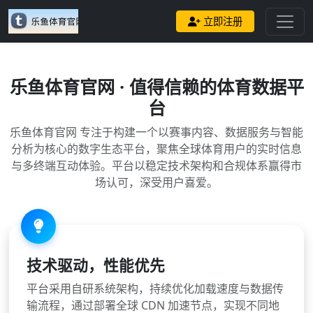
立即注册
乐鱼体育官网 · 值得信赖的体育数据平
台
乐鱼体育官网 专注于构建一个以赛事内容、数据服务与智能
分析为核心的数字生态平台，聚焦全球体育用户的实时信息
与多终端互动体验。平台以稳定技术架构和合规体系赢得市
场认可，深受用户喜爱。
技术驱动，性能优先
平台采用自研系统架构，持续优化加载速度与数据传
输流程，通过部署全球 CDN 加速节点，实现不同地