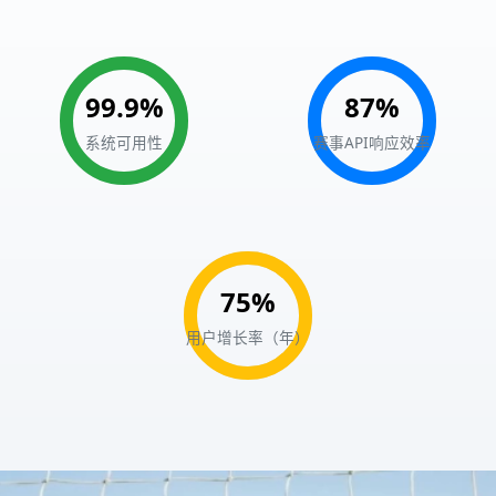
99.9%
87%
系统可用性
赛事API响应效率
75%
用户增长率（年）