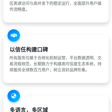
区高速访问与高并发下的稳定运行，全面提升用户操
作流畅度。
以信任构建口碑
所有服务均基于合规化机制运营，平台数据透明、交
易流程规范，长期致力于构建高可信度生态系统，持
续服务全球数百万用户，树立良好品牌形象。
多语言，多区域