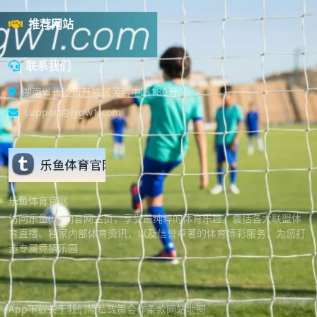
推荐网站
联系我们
湖南省长沙市开福区芙蓉中路180号
support@lygw1.com
乐鱼体育官网
访问乐鱼(leyu)官网主页，享受最纯粹的体育乐趣。囊括各大联盟体
育直播、独家内部体育资讯，以及信誉卓著的体育博彩服务，为您打
造专属竞猜乐园
App下载
关于我们
隐私政策
合作条款
网站地图