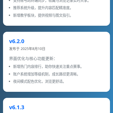
支持账号跨终端同步，收藏与浏览记录实时共享。
推荐系统升级，提升内容匹配精准度。
新增教学板块，提供视频与图文指引。
v6.2.0
发布于 2025年8月10日
界面优化与核心功能更新：
新增热门内容排行，助你快速关注重点赛事。
账户系统增加等级机制，成长路径更清晰。
夜间模式配色优化，浏览更舒适。
v6.1.3