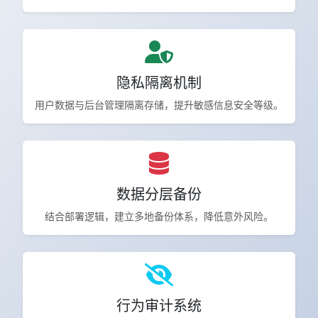
隐私隔离机制
用户数据与后台管理隔离存储，提升敏感信息安全等级。
数据分层备份
结合部署逻辑，建立多地备份体系，降低意外风险。
行为审计系统