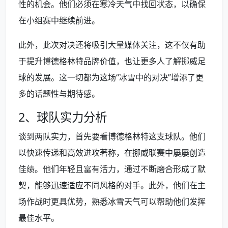
性的机会。他们必须在寒冷天气中找回状态，以确保
在小组赛中继续前进。
此外，此次对决还将吸引大量媒体关注，这不仅有助
于提升博德格林特品牌价值，也让更多人了解挪威足
球的发展。这一切都为这场“冰雪中的对决”增添了更
多的话题性与期待感。
2、球队实力分析
谈到两队实力，首先要看博德格林特这支球队。他们
以快速传递和高效进攻著称，在挪威联赛中屡屡创造
佳绩。他们年轻且富有活力，通过不断磨合形成了默
契，能够迅速适应不同风格的对手。此外，他们在主
场作战时更具优势，熟悉冰雪天气可以帮助他们发挥
最佳水平。