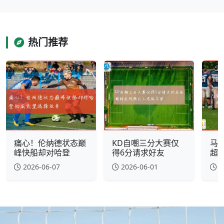
热门推荐
痛心！伦纳德状态巅
KD自嘲三分大赛仅
马
峰快船却对哈登
得6分请求好友
超
2026-06-07
2026-06-01
2