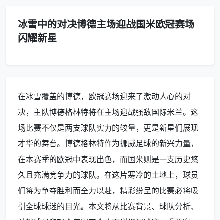
冰雪中的对决博德主场迎战国米欧冠赛场
闪耀新星
在冰雪覆盖的博德，欧冠赛场迎来了激动人心的对
决，主队博德格林特将在主场迎战强敌国际米兰。这
场比赛不仅是两支球队实力的较量，更是新星们展现
才华的舞台。博德格林特作为挪威足球的新兴力量，
在本赛季的欧冠中表现出色，而国米则是一支历史悠
久且充满竞争力的球队。在这片寒冷的土地上，球员
们将为争夺胜利而全力以赴，精彩纷呈的比赛必将吸
引全球球迷的目光。本文将从比赛背景、球队分析、