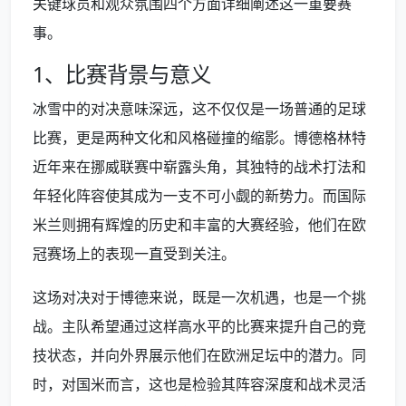
关键球员和观众氛围四个方面详细阐述这一重要赛
事。
1、比赛背景与意义
冰雪中的对决意味深远，这不仅仅是一场普通的足球
比赛，更是两种文化和风格碰撞的缩影。博德格林特
近年来在挪威联赛中崭露头角，其独特的战术打法和
年轻化阵容使其成为一支不可小觑的新势力。而国际
米兰则拥有辉煌的历史和丰富的大赛经验，他们在欧
冠赛场上的表现一直受到关注。
这场对决对于博德来说，既是一次机遇，也是一个挑
战。主队希望通过这样高水平的比赛来提升自己的竞
技状态，并向外界展示他们在欧洲足坛中的潜力。同
时，对国米而言，这也是检验其阵容深度和战术灵活