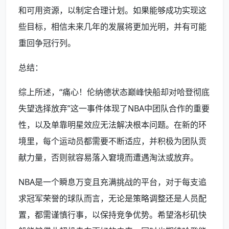
和可用资源，以制定合理计划。如果能够成功实现这
些目标，相信未来几年的发展将更加光明，并有可能
重回争冠行列。
总结：
综上所述，“痛心！伦纳德状态巅峰快船却对哈登彻底
失望选择放弃”这一事件体现了NBA中团队合作的重要
性，以及单靠明星效应无法解决根本问题。在新的环
境里，每个运动员都需要不断适应，并积极为团队贡
献力量，否则就容易落入窘境而遭遇淘汰或放弃。
NBA是一个瞬息万变且充满挑战的平台，对于每支追
求冠军荣誉的球队而言，无论是策略调整还是人员配
置，都需谨慎行事，以保持竞争优势。希望洛杉矶快