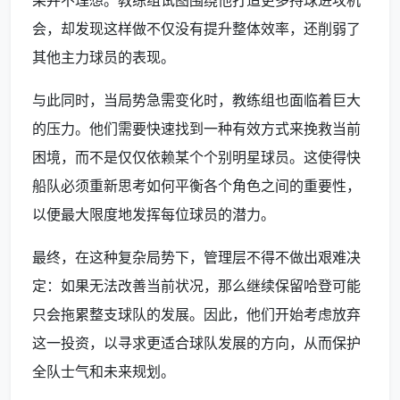
会，却发现这样做不仅没有提升整体效率，还削弱了
其他主力球员的表现。
与此同时，当局势急需变化时，教练组也面临着巨大
的压力。他们需要快速找到一种有效方式来挽救当前
困境，而不是仅仅依赖某个个别明星球员。这使得快
船队必须重新思考如何平衡各个角色之间的重要性，
以便最大限度地发挥每位球员的潜力。
最终，在这种复杂局势下，管理层不得不做出艰难决
定：如果无法改善当前状况，那么继续保留哈登可能
只会拖累整支球队的发展。因此，他们开始考虑放弃
这一投资，以寻求更适合球队发展的方向，从而保护
全队士气和未来规划。