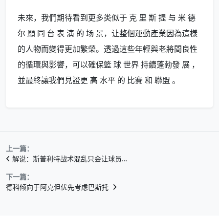
未來，我們期待看到更多类似于 克 里 斯 提 与 米 德
尔 願 同 台 表 演 的 场 景，让整個運動產業因為這樣
的人物而變得更加繁榮。透過這些年輕與老將間良性
的循環與影響，可以確保籃 球 世界 持續蓬勃發 展 ，
並最終讓我們見證更 高 水平 的 比賽 和 聯盟 。
上一篇：
解说：斯普利特战术混乱只会让球员…
下一篇：
德科倾向于阿克但优先考虑巴斯托