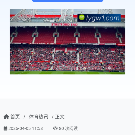
首页
/
体育热讯
/ 正文
2026-04-05 11:58
80 次阅读