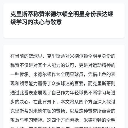
克里斯蒂称赞米德尔顿全明星身份表达继
续学习的决心与敬意
在当前的篮球界，克里斯蒂对米德尔顿全明星身份的
称赞不仅是对其个人能力的认可，更是对运动精神的
一种传承。米德尔顿作为全明星球员，凭借出色的表
现和领导能力赢得了众多球迷的喜爱，而克里斯蒂则
通过此番表态展现了自己作为年轻球员不断学习与进
步的决心。在此背景下，本文将从四个方面深入探讨
克里斯蒂对米德尔顿的赞扬，以及这种赞誉所蕴含的
敬意与学习精神。这四个方面包括：米德尔顿的全明