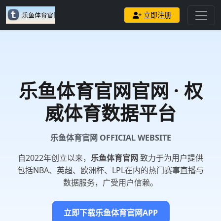
立即注册
乐鱼体育官网
官网 · 权
威体育数据平台
乐鱼体育官网 OFFICIAL WEBSITE
自2022年创立以来，
乐鱼体育官网
致力于为用户提供
包括NBA、英超、欧洲杯、LPL在内的热门赛事直播与
数据服务，广受用户信赖。
立即下载乐鱼体育官网APP