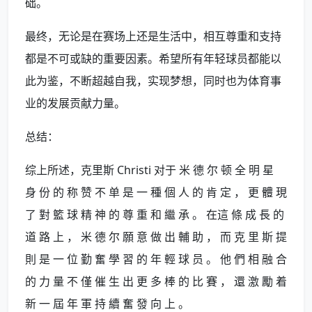
础。
最终，无论是在赛场上还是生活中，相互尊重和支持
都是不可或缺的重要因素。希望所有年轻球员都能以
此为鉴，不断超越自我，实现梦想，同时也为体育事
业的发展贡献力量。
总结：
综上所述，克里斯 Christi 对于 米 德 尔 顿 全 明 星
身 份 的 称 赞 不 单 是 一 種 個 人 的 肯 定 ， 更 體 現
了 對 籃 球 精 神 的 尊 重 和 繼 承 。 在這 條 成 長 的
道 路 上 ， 米 德 尔 願 意 做 出 輔 助 ， 而 克 里 斯 提
則 是 一 位 勤 奮 學 習 的 年 輕 球 员 。 他 們 相 融 合
的 力 量 不 僅 催 生 出 更 多 棒 的 比 賽 ， 還 激 勵 着
新 一 屆 年 軍 持 續 奮 發 向 上 。