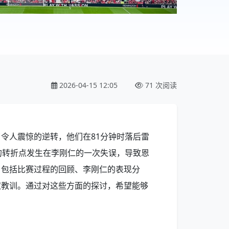
2026-04-15 12:05
71 次阅读
令人震惊的逆转，他们在81分钟时落后雷
的转折点发生在李刚仁的一次失误，导致恩
，包括比赛过程的回顾、李刚仁的表现分
取教训。通过对这些方面的探讨，希望能够