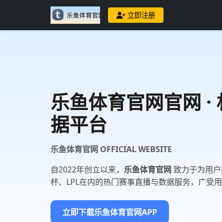
立即注册
乐鱼体育官网
官网 
据平台
乐鱼体育官网 OFFICIAL WEBSITE
自2022年创立以来，
乐鱼体育官网
致力于为用户
杯、LPL在内的热门赛事直播与数据服务，广受
立即下载乐鱼体育官网APP