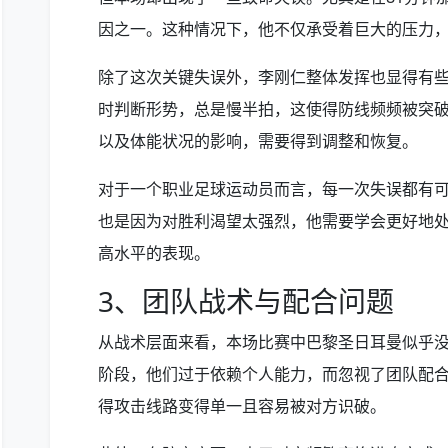
因之一。这种情况下，他不仅承受着巨大的压力
除了这次关键失误外，李刚仁整体发挥也显得有
时判断形势，总是慢半拍，这使得防线频频被突
以及体能状况的影响，需要得到调整和恢复。
对于一个职业足球运动员而言，每一次失误都有
也是因为对胜利渴望太强烈，他需要学会更好地
高水平的表现。
3、团队战术与配合问题
从战术层面来看，本场比赛中巴黎圣日耳曼似乎
阶段，他们过于依赖个人能力，而忽视了团队配
得攻击线路变得单一且容易被对方识破。