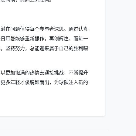
的潜在问题值得每个参与者深思。通过认真
圣日耳曼能够重新振作，再创辉煌。而每一
心，坚持努力，总能迎来属于自己的胜利曙
中以更加饱满的热情去迎接挑战，不断提升
到更多年轻才俊脱颖而出，为球队注入新的