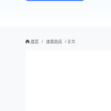
首页
/
体育热讯
/ 正文