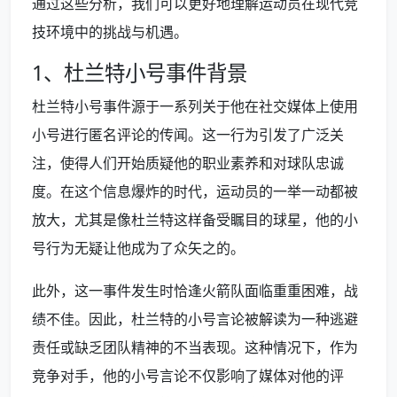
通过这些分析，我们可以更好地理解运动员在现代竞
技环境中的挑战与机遇。
1、杜兰特小号事件背景
杜兰特小号事件源于一系列关于他在社交媒体上使用
小号进行匿名评论的传闻。这一行为引发了广泛关
注，使得人们开始质疑他的职业素养和对球队忠诚
度。在这个信息爆炸的时代，运动员的一举一动都被
放大，尤其是像杜兰特这样备受瞩目的球星，他的小
号行为无疑让他成为了众矢之的。
此外，这一事件发生时恰逢火箭队面临重重困难，战
绩不佳。因此，杜兰特的小号言论被解读为一种逃避
责任或缺乏团队精神的不当表现。这种情况下，作为
竞争对手，他的小号言论不仅影响了媒体对他的评