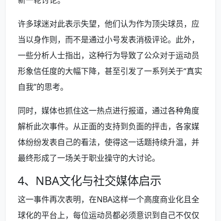
许多球迷对此表示失望，他们认为作为顶尖球员，应
当以身作则，而不是通过小号发表消极评论。此外，
一些分析人士指出，这种行为导致了公众对于运动员
形象信任度的大幅下降，甚至引发了一系列关于“真实
自我”的思考。
同时，媒体也抓住这一热点进行报道，通过各种角度
解析此次事件。从正面的支持到负面的抨击，各家媒
体纷纷发表自己的看法，使得这一话题持续升温，并
最终形成了一场关于职业操守的大讨论。
4、NBA文化与社交媒体启示
这一事件再次表明，在NBA这样一个高度商业化且全
球化的平台上，每位运动员都必须意识到自己不仅仅