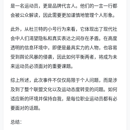
是一名运动员，更是品牌代言人。他们的一言一行都
会被公众解读，因此需要更加谨慎地管理个人形象。
此外，从杜兰特的小号行为来看，它体现出了现代社
会中人们渴望隐私和真实表达之间存在矛盾。在高度
透明的信息环境中，即便是最具实力的人物，也容易
受到舆论风暴的侵袭，因此如何平衡两者，将成为未
来运动员必须面对的重要课题。
综上所述，此次事件不仅仅局限于个人问题，而是涉
及到了整个联盟文化以及运动态度转变的问题。如何
适应新的环境并保持自我，是每位职业运动员都有必
要面对的话题。
总结：