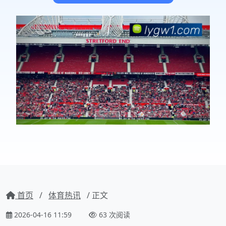
首页
/
体育热讯
/ 正文
2026-04-16 11:59
63 次阅读