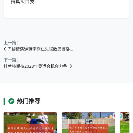
持真实自我.
上一篇：
巴黎遭遇逆转李刚仁失误致恩博洛…
下一篇：
杜兰特期待2028年奥运会机会力争
热门推荐