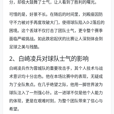
分，却极大鼓舞了士气，让人看到了胜利的曙光。
可惜的是，好景不长。在随后的时间里，刘殿座因防
守不力被对手再度攻破大门，使得球队陷入0-2落后的
困境。这个丢球不仅打击了团队士气，更令整个赛季
面临严峻挑战。如此跌宕起伏的比赛让人深刻体会到
足球之美与残酷。
2、白崎凌兵对球队士气的影响
白崎凌兵作为蓉城队的重要攻击手，其个人技术与战
术意识均十分出色。他在本场比赛中的表现，无疑成
为了全队焦点。在几乎绝望之际，他用一脚世界波为
球队注入了一剂强心针。这一进球不仅是他个人能力
的体现，更是在艰难时刻，为整个团队带来了信心与
希望。