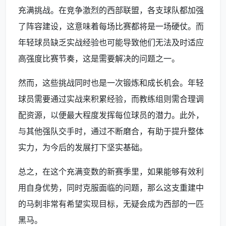
充满挑战。在竞争激烈的西部联盟，各支球队都加强
了阵容建设，这意味着每场比赛都将是一场硬仗。而
年轻球员缺乏实战经验也可能导致他们无法及时适应
高强度比赛节奏，这是需要解决的问题之一。
然而，这些挑战同时也是一次锻炼和成长机会。年轻
球员需要通过实战来积累经验，而教练组则需合理调
配资源，以便最大程度发挥每位球员的潜力。此外，
与其他强队交手时，通过不断磨合，有助于提升整体
实力，为今后的发展打下坚实基础。
总之，在这个充满变数的新赛季里，如果能够有效利
用自身优势，同时克服面临的问题，那么这支重建中
的马刺非常有希望实现目标，无疑会成为西部的一匹
黑马。