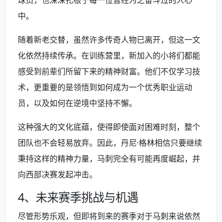
中。
随着新老交替，虽然许多传奇人物已离开，但这一文
化依然持续传承。在训练营里，新加入的小将们都能
感受到前辈们所留下来的精神财富。他们不仅学习技
术，更重要的是领悟到如何成为一个优秀职业运动
员，以及如何在逆境中坚持不懈。
这种强大的文化底蕴，使得即使面对困难时刻，整个
团队也不会轻易放弃。因此，丹尼·格林相信只要继续
秉持这样的精神力量，马刺完全有可能再度崛起，并
向西部决赛发起冲击。
4、未来赛季挑战与机遇
尽管形势乐观，但即将到来的赛季对于马刺来说依然