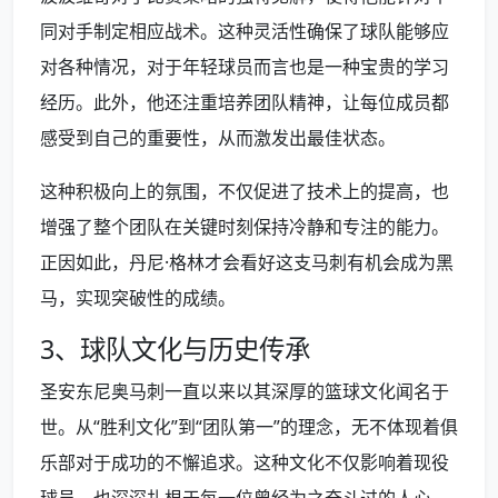
同对手制定相应战术。这种灵活性确保了球队能够应
对各种情况，对于年轻球员而言也是一种宝贵的学习
经历。此外，他还注重培养团队精神，让每位成员都
感受到自己的重要性，从而激发出最佳状态。
这种积极向上的氛围，不仅促进了技术上的提高，也
增强了整个团队在关键时刻保持冷静和专注的能力。
正因如此，丹尼·格林才会看好这支马刺有机会成为黑
马，实现突破性的成绩。
3、球队文化与历史传承
圣安东尼奥马刺一直以来以其深厚的篮球文化闻名于
世。从“胜利文化”到“团队第一”的理念，无不体现着俱
乐部对于成功的不懈追求。这种文化不仅影响着现役
球员，也深深扎根于每一位曾经为之奋斗过的人心