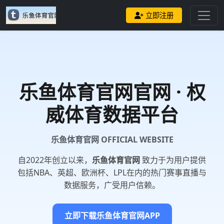
立即注册
乐鱼体育官网
官网 · 权
威体育数据平台
乐鱼体育官网 OFFICIAL WEBSITE
自2022年创立以来，
乐鱼体育官网
致力于为用户提供
包括NBA、英超、欧洲杯、LPL在内的热门赛事直播与
数据服务，广受用户信赖。
立即下载乐鱼体育官网APP