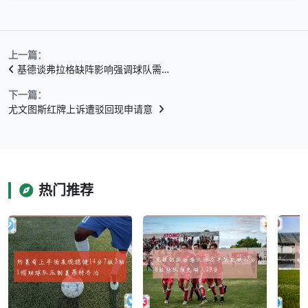
上一篇：
基德谈弗拉格缺阵影响强调球队需…
下一篇：
尤文图斯红牌上诉遭驳回现申请意
热门推荐