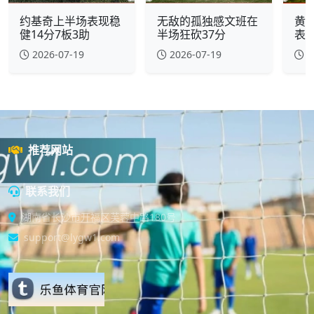
约基奇上半场表现稳
无敌的孤独感文班在
黄
健14分7板3助
半场狂砍37分
表
2026-07-19
2026-07-19
2
推荐网站
联系我们
湖南省长沙市开福区芙蓉中路180号
support@lygw1.com