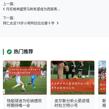
上一篇：
丹尼格林盛赞马刺有望成为西部黑…
下一篇：
拜仁女足19岁小将阿拉拉左膝十字
热门推荐
快船球迷为伦纳德欢
皮尔斯分析火箭逆境
斯
呼期待唯一全
时杜兰特小号
艰辛