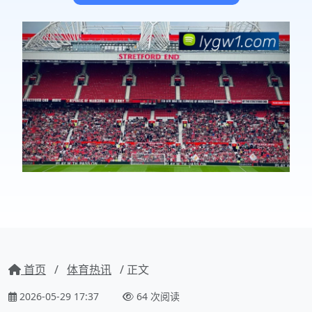
首页
/
体育热讯
/ 正文
2026-05-29 17:37
64 次阅读