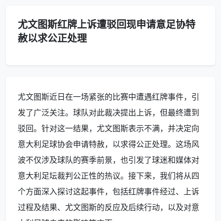
尤文图斯红牌上诉遭驳回现申请意足协特
赦以求公正处理
尤文图斯近日在一场紧张的比赛中遭遇红牌事件，引
发了广泛关注。球队对此裁决提出上诉，但最终遭到
驳回。针对这一结果，尤文图斯表示不满，并决定向
意大利足球协会申请特赦，以求得公正处理。这场风
波不仅涉及球队的赛季前景，也引发了球迷和媒体对
意大利足坛裁判公正性的热议。接下来，我们将从四
个方面深入探讨这起事件，包括红牌事件经过、上诉
过程及结果、尤文图斯的反应及后续行动，以及对意