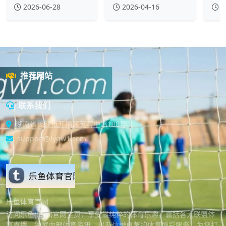
2026-06-28
2026-04-16
2
推荐网站
联系我们
湖南省长沙市开福区芙蓉中路180号
support@lygw1.com
乐鱼体育官网
访问乐鱼(leyu)官网主页，享受最纯粹的体育乐趣。囊括各大联盟体
育直播、独家内部体育资讯，以及信誉卓著的体育博彩服务，为您打