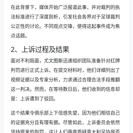
在此背景下，媒体开始广泛报道此事，并对裁判的执
法标准进行了深度剖析，引发社会各界对于足球裁判
公正性的讨论。不同观点交锋，使得这起事件成为焦
点话题。
2、上诉过程及结果
面对不利局面，尤文图斯迅速组织团队准备针对红牌
判罚进行正式上诉。在提交材料时，他们详细列出了
视频证据以及专家分析，力求通过合理合法手段推翻
这一判决。然而，在等待数日后，他们收到的信息却
是：上诉遭到了驳回。
这个结果令俱乐部上下倍感失望，因为他们相信自己
的证据充分且有理有据。尽管如此，上诉委员会依然
坚持原来的判罚，这让人们再度质疑意大利足协是否