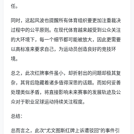
任。
同时，这起风波也提醒所有体育组织要更加注重裁决
过程中的公平原则。在现代体育越来越受到公众关注
的大环境下，每一个细节都可能被放大，因此更需要
以高标准来要求自己，为运动员创造良好的竞技环
境。
总之，此次红牌事件虽小，却折射出的问题却极其复
杂，其背后隐藏着诸多值得深思的话题。而如何妥善
处理类似矛盾，将直接影响未来赛事的发展轨迹及公
众对于职业足球运动持续关注程度。
总结：
总而言之，此次“尤文图斯红牌上诉遭驳回”的事件引