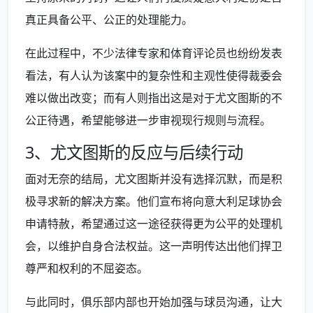
真正具备公平、公正的处理能力。
在此过程中，不少法律专家和体育评论员也纷纷发表
看法，有人认为该案中的复杂性和主观性使得裁委会
难以做出改变；而有人则指出这是对于尤文图斯的不
公正待遇，希望能够进一步审视现行规则与流程。
3、尤文图斯的反应与后续行动
面对无奈的结局，尤文图斯并没有选择沉默，而是积
极寻求新的解决方案。他们宣布将向意大利足球协会
申请特赦，希望通过这一途径获得更为公平的处理机
会，以维护自身合法权益。这一声明传达出他们捍卫
尊严和权利的不屈姿态。
与此同时，俱乐部内部也开始加强与球员沟通，让大