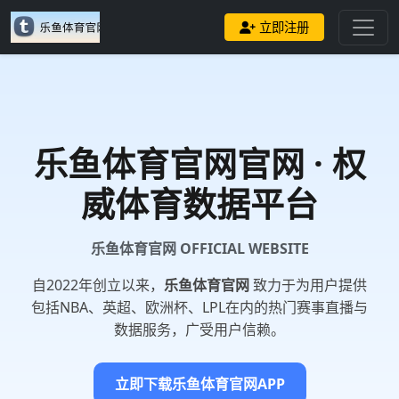
立即注册
乐鱼体育官网
官网 · 权
威体育数据平台
乐鱼体育官网 OFFICIAL WEBSITE
自2022年创立以来，
乐鱼体育官网
致力于为用户提供
包括NBA、英超、欧洲杯、LPL在内的热门赛事直播与
数据服务，广受用户信赖。
立即下载乐鱼体育官网APP