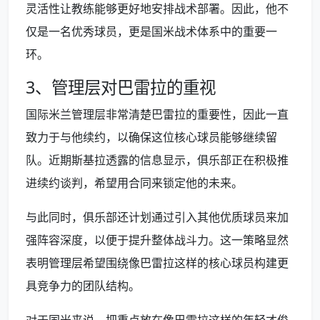
灵活性让教练能够更好地安排战术部署。因此，他不
仅是一名优秀球员，更是国米战术体系中的重要一
环。
3、管理层对巴雷拉的重视
国际米兰管理层非常清楚巴雷拉的重要性，因此一直
致力于与他续约，以确保这位核心球员能够继续留
队。近期斯基拉透露的信息显示，俱乐部正在积极推
进续约谈判，希望用合同来锁定他的未来。
与此同时，俱乐部还计划通过引入其他优质球员来加
强阵容深度，以便于提升整体战斗力。这一策略显然
表明管理层希望围绕像巴雷拉这样的核心球员构建更
具竞争力的团队结构。
对于国米来说，把重点放在像巴雷拉这样的年轻才俊