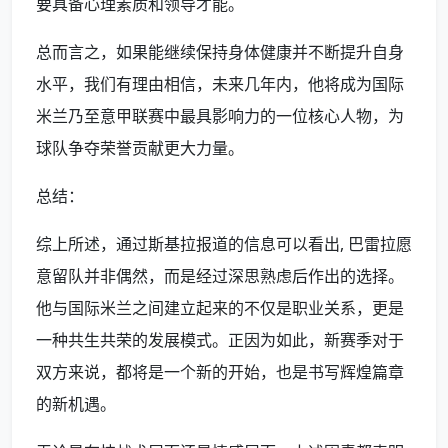
要具备心理素质和领导才能。
总而言之，如果能继续保持身体健康并不断提升自身
水平，我们有理由相信，未来几年内，他将成为国际
米兰乃至意甲联赛中最具影响力的一位核心人物，为
球队争夺荣誉贡献更大力量。
总结：
综上所述，通过斯基拉报道的信息可以看出, 巴雷拉愿
意留队并非偶然，而是经过深思熟虑后作出的选择。
他与国际米兰之间建立起来的不仅是职业关系，更是
一种共生共荣的发展模式。正因为如此，新赛季对于
双方来说，都将是一个新的开始，也是书写辉煌篇章
的新机遇。