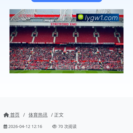
首页
/
体育热讯
/ 正文
2026-04-12 12:16
70 次阅读